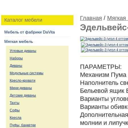
Главная
/
Мягкая
Каталог мебели
Эдельвейс-
Мебель от фабрики DaVita
Мягкая мебель
Угловые диваны
Наборы
ПАРАМЕТРЫ:
Диваны
Модульные системы
Механизм
Пума
Кресло-кровати
Наполнитель
св
Мини-диваны
Бельевой ящик
Детские диваны
Варианты углов
Тахты
Варианты обивк
Софы
Дополнительна
Кресла
молнии и липуч
Пуфы, банкетки