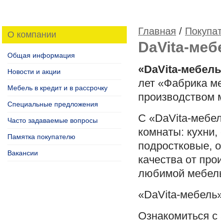
Главная
/
Покупа
О компании
DaVita-меб
Общая информация
«
DaVita
-мебел
Новости и акции
лет
«
Фабрика ме
Мебель в кредит и в рассрочку
производством 
Специальные предложения
С «
DaVita
-мебе
Часто задаваемые вопросы
комнаты: кухни,
Памятка покупателю
подростковые, 
Вакансии
качества от про
любимой мебель
«
DaVita
-мебель»
Ознакомиться с