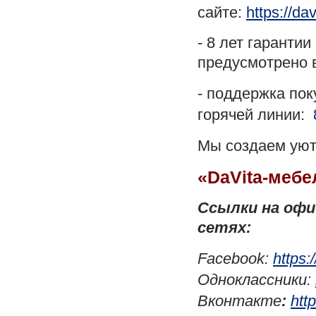
сайте:
https://da
- 8 лет гаранти
предусмотрено в
- поддержка по
горячей линии:
М
ы
создаем ую
«
DaVita
-мебе
Ссылки на офи
сетях:
Facebook:
https
Одноклассники:
Вконтакте
:
htt