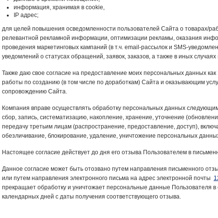
информация, хранимая в cookie,
IP адрес;
для целей повышения осведомленности пользователей Сайта о товарах/раб
релевантной рекламной информации, оптимизации рекламы, оказания инфо
проведения маркетинговых кампаний (в т.ч. email-рассылок и SMS-уведомлений
уведомлений о статусах обращений, заявок, заказов, а также в иных случая
Также даю свое согласие на предоставление моих персональных данных ка
работы по созданию (в том числе по доработкам) Сайта и оказывающим услу
сопровождению Сайта.
Компания вправе осуществлять обработку персональных данных следующим
сбор, запись, систематизацию, накопление, хранение, уточнение (обновлени
передачу третьим лицам (распространение, предоставление, доступ), вклю
обезличивание, блокирование, удаление, уничтожение персональных данны
Настоящее согласие действует до дня его отзыва Пользователем в письмен
Данное согласие может быть отозвано путем направления письменного отз
или путем направления электронного письма на адрес электронной почты
1
прекращает обработку и уничтожает персональные данные Пользователя в 
календарных дней с даты получения соответствующего отзыва.