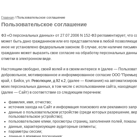
Главная
/ Пользовательское соглашение
Пользовательское соглашение
ФЗ «О персональных данных» от 27.07.2006 N 152-ФЗ регламентирует, что 
может быть дано гражданином или его представителем в любой позволяюще
иное не установлено федеральным законом. В случае, если наличие письменн
гражданин может выразить свое согласие на обработку персональных данн
отметки в электронном виде.
Настоящим свободно, своей волей и в своем интересе я (далее — Пользоват
добровольное, мотивированное и информированное согласие ООО "Премьера
край, г. Бийск, ул.
Революции, д.92 к.2
, (далее — Компания) на автоматизиро
моих персональных данных, в том числе с использованием сайта, находящег
(далее — Сайт) в соответствии со следующим перечнем:
фамилия, имя, отчество;
источник захода на Сайт и информация поискового или рекламного запр
данные о пользовательском устройстве (среди которых разрешение, ве
пользовательское устройство);
пользовательские клики, просмотры страниц, заполнения полей, показы
данные, характеризующие аудиторные сегменты;
параметры сессии;
данные о времени посещения;