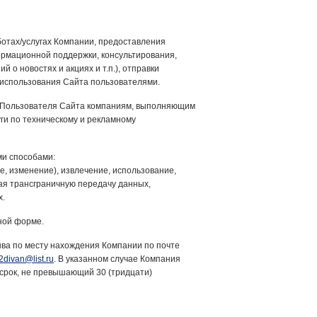
отах/услугах Компании, предоставления
рмационной поддержки, консультирования,
 о новостях и акциях и т.п.), отправки
х использования Сайта пользователями.
к Пользователя Сайта компаниям, выполняющим
ги по техническому и рекламному
и способами:
е, изменение), извлечение, использование,
чая трансграничную передачу данных,
х.
ной форме.
ыва по месту нахождения Компании по почте
2divan@list.ru
. В указанном случае Компания
срок, не превышающий 30 (тридцати)