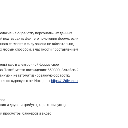
согласие на обработку персональных данных
й подтвердить факт его получения форме, если
ого согласия в силу закона не обязательно,
ых любым способом, в частности проставлением
ель) даю в электронной форме свое
 Плюс", место нахождения: 659300, Алтайский
ванную и неавтоматизированную обработку
ося по адресу в сети Интернет
https://12divan.ru
оса;
рсия и другие атрибуты, характеризующие
 и просмотры баннеров и видео;