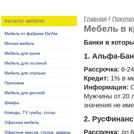
Главная
/
Покупа
Каталог мебели
Мебель в к
Мебель от фабрики DaVita
Банки в котор
Мягкая мебель
Мебель для кухни
1. Альфа-Бан
Мебель для гостиной
Рассрочка:
6-24
Мебель для спальни
Кредит:
1% в ме
Прихожие
Информация:
С
Мебель для детской
Мужчины от 20 л
Шкафы
значения не име
Комоды, TV тумбы, столы
2. РусФинанс
Офисная мебель
Рассрочка:
до 6
Офисные кресла, стулья, диваны