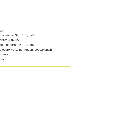
ан
 размеры: 325х185, h98
есто: 268х122
рансформации: "Венеция"
глового исполнения: универсальный
 латы
щик