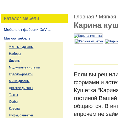
Главная
/
Мягкая
Каталог мебели
Карина куш
Мебель от фабрики DaVita
Мягкая мебель
Угловые диваны
Наборы
Диваны
Модульные системы
Если вы решили
Кресло-кровати
Мини-диваны
формами и эстет
Детские диваны
Кушетка "Карина
Тахты
гостиной Вашей 
Софы
общаются. В инт
Кресла
впрочем не займ
Пуфы, банкетки