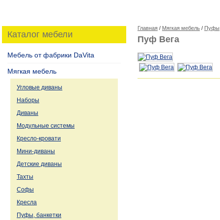
Главная
/
Мягкая мебель
/
Пуфы,
Каталог мебели
Пуф Вега
Мебель от фабрики DaVita
Мягкая мебель
Угловые диваны
Наборы
Диваны
Модульные системы
Кресло-кровати
Мини-диваны
Детские диваны
Тахты
Софы
Кресла
Пуфы, банкетки