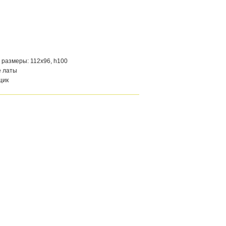
 размеры: 112х96, h100
 латы
щик