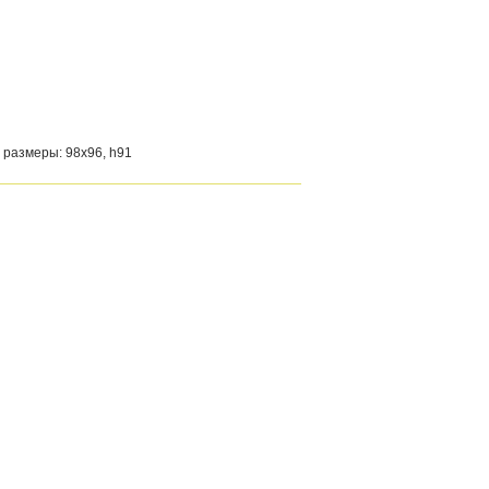
 размеры: 98х96, h91