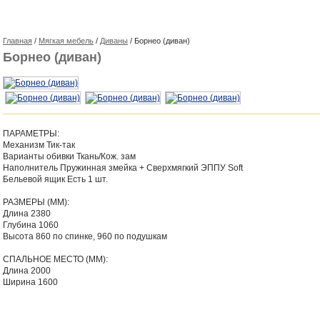
Главная
/
Мягкая мебель
/
Диваны
/ Борнео (диван)
Борнео (диван)
ПАРАМЕТРЫ:
Механизм
Тик-так
Варианты обивки
Ткань/Кож. зам
Наполнитель
Пружинная змейка + Сверхмягкий ЭППУ Soft
Бельевой ящик
Есть 1 шт.
РАЗМЕРЫ (ММ):
Длина
2380
Глубина
1060
Высота
860 по спинке, 960 по подушкам
СПАЛЬНОЕ МЕСТО (ММ):
Длина
2000
Ширина
1600