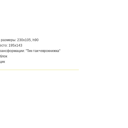
 размеры: 230х105, h90
есто: 195х143
рансформации: "Тик-так+еврокнижка"
блок
щик